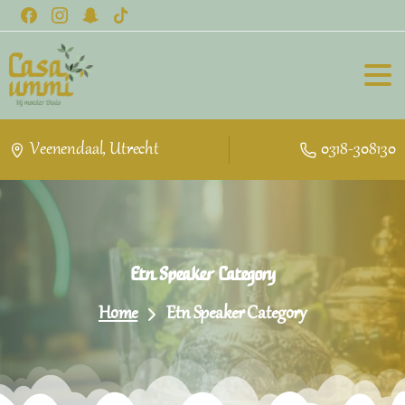
Veenendaal, Utrecht
0318-308130
Etn
Speaker
Category
Home
Etn Speaker Category